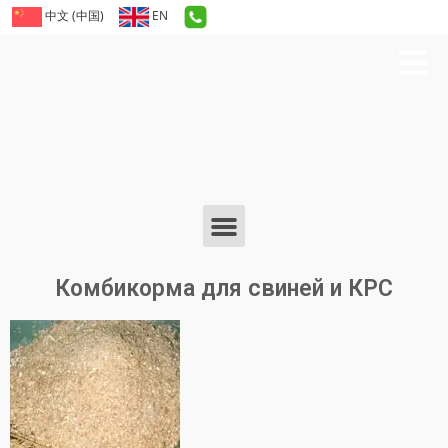
中文 (中国)
EN
Комбикорма для свиней и КРС