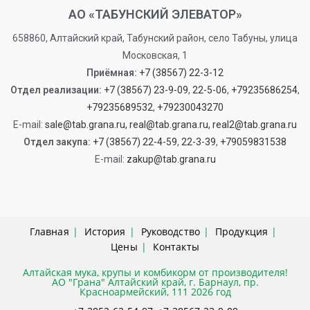
АО «ТАБУНСКИЙ ЭЛЕВАТОР»
658860, Алтайский край, Табунский район, село Табуны, улица
Московская, 1
Приёмная:
+7 (38567) 22-3-12
Отдел реализации:
+7 (38567) 23-9-09
,
22-5-06
,
+79235686254
,
+79235689532
,
+79230043270
Е-mail:
sale@tab.grana.ru,
real@tab.grana.ru,
real2@tab.grana.ru
Отдел закупа:
+7 (38567) 22-4-59
,
22-3-39
,
+79059831538
Е-mail:
zakup@tab.grana.ru
Главная
История
Руководство
Продукция
Цены
Контакты
Алтайская мука, крупы и комбикорм от производителя!
АО "Грана" Алтайский край, г. Барнаул, пр.
Красноармейский, 111 2026 год